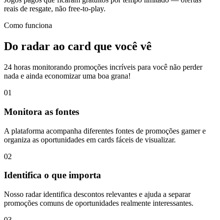
reais de resgate, não free-to-play.
Como funciona
Do radar ao card que você vê
24 horas monitorando promoções incríveis para você não perder
nada e ainda economizar uma boa grana!
01
Monitora as fontes
A plataforma acompanha diferentes fontes de promoções gamer e
organiza as oportunidades em cards fáceis de visualizar.
02
Identifica o que importa
Nosso radar identifica descontos relevantes e ajuda a separar
promoções comuns de oportunidades realmente interessantes.
03