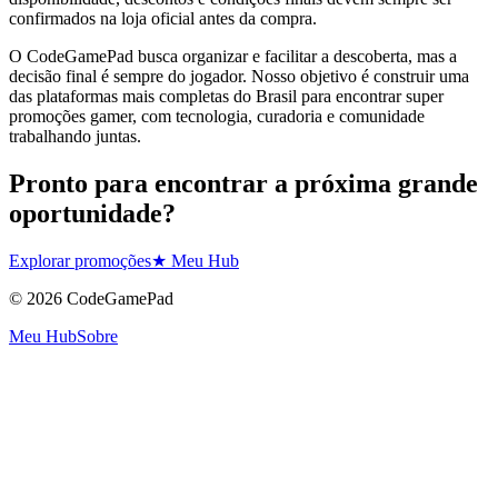
confirmados na loja oficial antes da compra.
O CodeGamePad busca organizar e facilitar a descoberta, mas a
decisão final é sempre do jogador. Nosso objetivo é construir uma
das plataformas mais completas do Brasil para encontrar super
promoções gamer, com tecnologia, curadoria e comunidade
trabalhando juntas.
Pronto para encontrar a próxima grande
oportunidade?
Explorar promoções
★ Meu Hub
©
2026
CodeGamePad
Meu Hub
Sobre