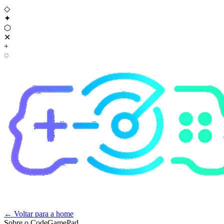
◇
✦
⬡
✕
+
◌
← Voltar para a home
Sobre o CodeGamePad