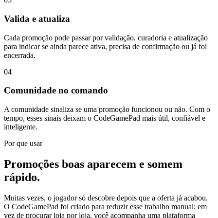
Valida e atualiza
Cada promoção pode passar por validação, curadoria e atualização
para indicar se ainda parece ativa, precisa de confirmação ou já foi
encerrada.
04
Comunidade no comando
A comunidade sinaliza se uma promoção funcionou ou não. Com o
tempo, esses sinais deixam o CodeGamePad mais útil, confiável e
inteligente.
Por que usar
Promoções boas aparecem e somem
rápido.
Muitas vezes, o jogador só descobre depois que a oferta já acabou.
O CodeGamePad foi criado para reduzir esse trabalho manual: em
vez de procurar loja por loja, você acompanha uma plataforma