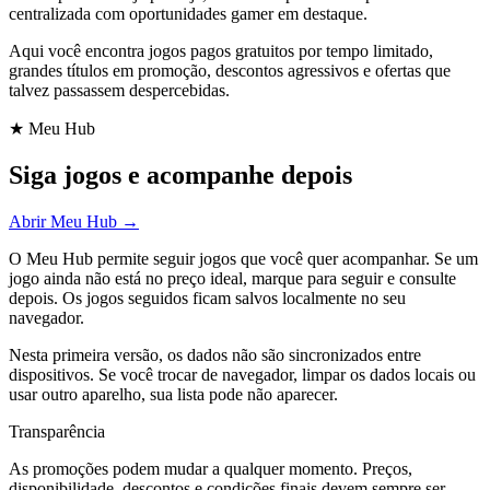
centralizada com oportunidades gamer em destaque.
Aqui você encontra jogos pagos gratuitos por tempo limitado,
grandes títulos em promoção, descontos agressivos e ofertas que
talvez passassem despercebidas.
★
Meu Hub
Siga jogos e acompanhe depois
Abrir Meu Hub →
O Meu Hub permite seguir jogos que você quer acompanhar. Se um
jogo ainda não está no preço ideal, marque para seguir e consulte
depois. Os jogos seguidos ficam salvos localmente no seu
navegador.
Nesta primeira versão, os dados não são sincronizados entre
dispositivos. Se você trocar de navegador, limpar os dados locais ou
usar outro aparelho, sua lista pode não aparecer.
Transparência
As promoções podem mudar a qualquer momento. Preços,
disponibilidade, descontos e condições finais devem sempre ser